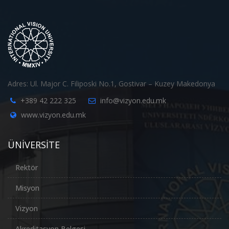
Adres: Ul. Major C. Filiposki No.1, Gostivar – Kuzey Makedonya
+389 42 222 325
info@vizyon.edu.mk
www.vizyon.edu.mk
ÜNİVERSİTE
Rektör
Misyon
Vizyon
Akreditasyon Belgesi