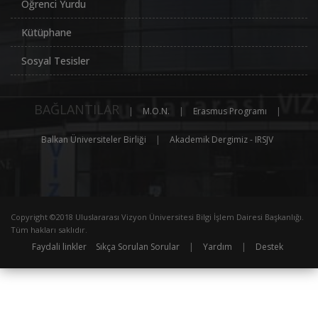
Öğrenci Yurdu
Kütüphane
Sosyal Tesisler
BAĞLANTILAR
|
M.O.N.
|
Erasmus Programı
|
Balkan Üniversiteler Birliği
|
Akademik Dergimiz - IRSJV
Copyright ©2018 Uluslararası Vizyon Üniversitesi Bilgi İşlem Dairesi Başkanlığı.
Tüm hakları saklıdır.
Faydali linkler
Sıkça Sorulan Sorular
|
Yardım
|
Destek