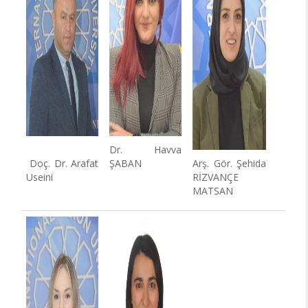
Dr.
Havva
Doç. Dr.
Arafat
ŞABAN
Arş. Gör.
Şehida
Useini
RİZVANÇE
MATSAN