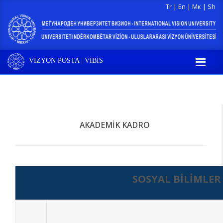
Tr
|
En
|
Мк
|
Sh
VİZYON POSTA
|
VİBİS
AKADEMIK KADRO
SOSYAL BİLİMLER